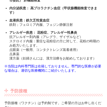
市委託） 肝機能検査
内分泌疾患： 高プロラクチン血症（甲状腺機能検査できま
す）
血液疾患：鉄欠乏性貧血症
鉄剤；フェロミア内服、フェジン静脈注射
アレルギー疾患： 花粉症、アレルギー性鼻炎
抗アレルギー剤内服（アレグラ、ザイザルなど）
ステロイド内服：重症な花粉症の方に対して、花粉の時期の
み処方いたします。
点眼薬（一般用、コンタクトレンズ装着者用）
点鼻薬
漢方薬（妊婦さんには、漢方治療をお勧めしております）
※当院は内科専門医は在籍しておりません。専門的な医療が必要
な場合は、適切な医療機関にご紹介いたします。
予防接種
予防接種（ワクチン）は予約制です。ご希望の方はお申し出くだ