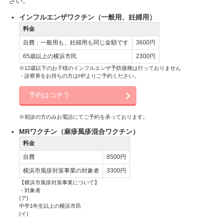
さい。
インフルエンザワクチン（一般用、妊婦用）
料金
自費：一般用も、妊婦用も同じ金額です
3600円
65歳以上の横浜市民
2300円
※12歳以下のお子様のインフルエンザ予防接種は行っておりません
・診察券をお持ちの方はHPよりご予約ください。
予約はコチラ
※初診の方のみお電話にてご予約を承っております。
MRワクチン（麻疹風疹混合ワクチン）
料金
自費
8500円
横浜市風疹対策事業の対象者
3300円
【横浜市風疹対策事業について】
・対象者
(ア)
中学1年生以上の横浜市民
(イ)