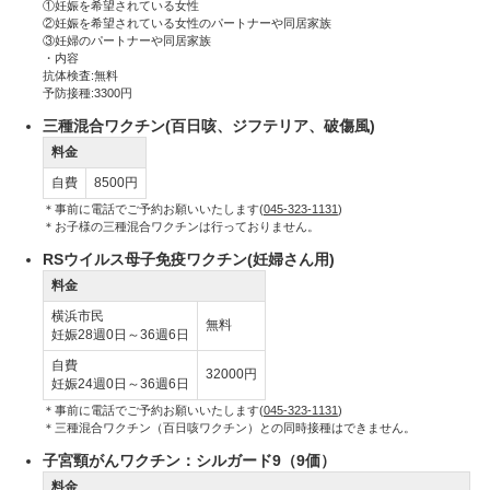
①妊娠を希望されている女性
②妊娠を希望されている女性のパートナーや同居家族
③妊婦のパートナーや同居家族
・内容
抗体検査:無料
予防接種:3300円
三種混合ワクチン(百日咳、ジフテリア、破傷風)
料金
自費
8500円
＊事前に電話でご予約お願いいたします(
045-323-1131
)
＊お子様の三種混合ワクチンは行っておりません。
RSウイルス母子免疫ワクチン(妊婦さん用)
料金
横浜市民
無料
妊娠28週0日～36週6日
自費
32000円
妊娠24週0日～36週6日
＊事前に電話でご予約お願いいたします(
045-323-1131
)
＊三種混合ワクチン（百日咳ワクチン）との同時接種はできません。
子宮頸がんワクチン：シルガード9（9価）
料金